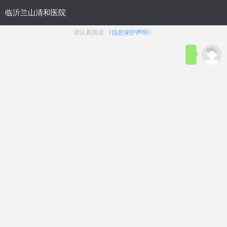
网站首页
医院概况
医院动态
来院路线
性功能障碍
生殖整形
前列腺疾病
生殖感染
主页
>
生殖整形
>
包皮过长
文章太专业？太繁杂？
在线咨询
[山东省]临沂割包皮医院“前十排名”临沂做
包皮手术哪个医院好【排行榜】
浏览：
59次
点赞：
38次
在线咨询
临沂
割包皮医院前
三
排名，
临沂
做包皮手术哪个医院