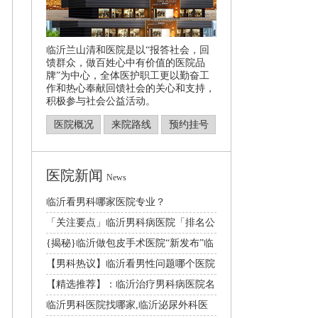
临沂兰山清和医院是以“报答社会，回
馈群众，做百姓心中有价值的医院品
牌”为中心，全体医护职工更以勤奋工
作和热心奉献回馈社会的关心和支持，
积极参与社会公益活动。
医院概况
来院路线
预约挂号
医院新闻
News
临沂看男科哪家医院专业？
「关注要点」临沂男科病医院「排名公
开」临沂哪家医院
{揭秘}临沂做包皮手术医院“新发布”临
沂割包皮好的
【男科热议】临沂看男性问题哪个医院
好[2024年度
【精选推荐】：临沂治疗男科病医院名
单更新|总榜发布
临沂男科医院找哪家,临沂泌尿外科医