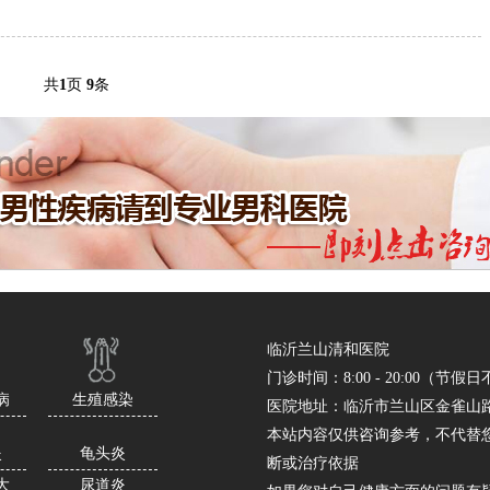
共
1
页
9
条
临沂兰山清和医院
门诊时间：8:00 - 20:00（节假
病
生殖感染
医院地址：临沂市兰山区金雀山路
本站内容仅供咨询参考，不代替
炎
龟头炎
断或治疗依据
大
尿道炎