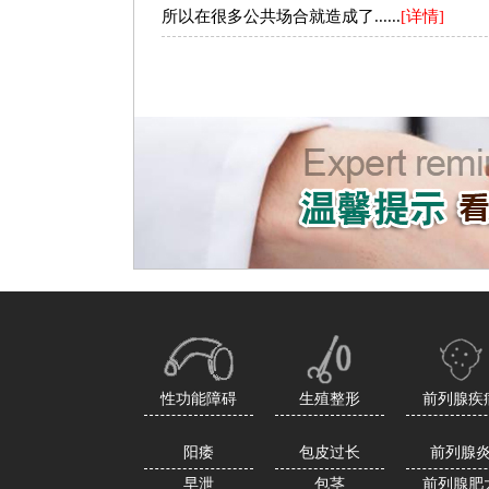
所以在很多公共场合就造成了......
[详情]
性功能障碍
生殖整形
前列腺疾
阳痿
包皮过长
前列腺
早泄
包茎
前列腺肥