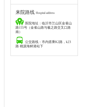
院,临沂男科病要
来院路线
Hospital address
医院地址：临沂市兰山区金雀山
路155号（金雀山路与羲之路交叉口路
南）
公交路线：市内搭乘K2路，k23
路 桃源海鲜港站下