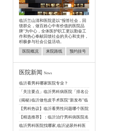
临沂兰山清和医院是以“报答社会，回
馈群众，做百姓心中有价值的医院品
牌”为中心，全体医护职工更以勤奋工
作和热心奉献回馈社会的关心和支持，
积极参与社会公益活动。
医院概况
来院路线
预约挂号
医院新闻
News
临沂看男科哪家医院专业？
「关注要点」临沂男科病医院「排名公
开」临沂哪家医院
{揭秘}临沂做包皮手术医院“新发布”临
沂割包皮好的
【男科热议】临沂看男性问题哪个医院
好[2024年度
【精选推荐】：临沂治疗男科病医院名
单更新|总榜发布
临沂男科医院找哪家,临沂泌尿外科医