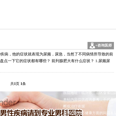
+咨询医师
种疾病，他的症状就表现为尿频，尿急，当然了不同病情所导致的前
点一下它的症状都有哪些？ 前列腺肥大有什么症状？ 1.尿频尿
临沂兰山清和医院
共
1
页
1
条
门诊时间：8:00 - 20:00（节假
病
生殖感染
医院地址：临沂市兰山区金雀山路
本站内容仅供咨询参考，不代替
炎
龟头炎
断或治疗依据
大
尿道炎
如果您对自己健康方面的问题有