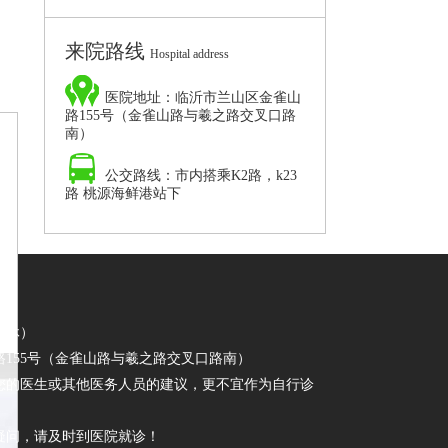
院,临沂男科病要
来院路线
Hospital address
医院地址：临沂市兰山区金雀山
路155号（金雀山路与羲之路交叉口路
南）
公交路线：市内搭乘K2路，k23
路 桃源海鲜港站下
日不休）
155号（金雀山路与羲之路交叉口路南）
您的医生或其他医务人员的建议，更不宜作为自行诊
疑问，请及时到医院就诊！