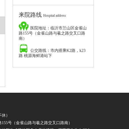
院,临沂男科病要
来院路线
Hospital address
医院地址：临沂市兰山区金雀山
路155号（金雀山路与羲之路交叉口路
南）
公交路线：市内搭乘K2路，k23
路 桃源海鲜港站下
日不休）
155号（金雀山路与羲之路交叉口路南）