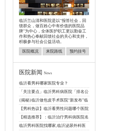
临沂兰山清和医院是以“报答社会，回
馈群众，做百姓心中有价值的医院品
牌”为中心，全体医护职工更以勤奋工
作和热心奉献回馈社会的关心和支持，
积极参与社会公益活动。
医院概况
来院路线
预约挂号
医院新闻
News
临沂看男科哪家医院专业？
「关注要点」临沂男科病医院「排名公
开」临沂哪家医院
{揭秘}临沂做包皮手术医院“新发布”临
沂割包皮好的
【男科热议】临沂看男性问题哪个医院
好[2024年度
【精选推荐】：临沂治疗男科病医院名
单更新|总榜发布
临沂男科医院找哪家,临沂泌尿外科医