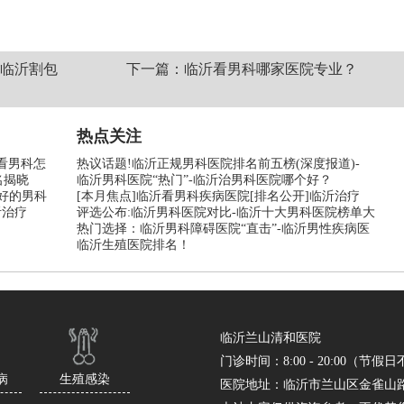
”临沂割包
下一篇：临沂看男科哪家医院专业？
热点关注
看男科怎
热议话题!临沂正规男科医院排名前五榜(深度报道)-
名揭晓
临沂男科医院“热门”-临沂治男科医院哪个好？
好的男科
[本月焦点]临沂看男科疾病医院[排名公开]临沂治疗
沂治疗
评选公布:临沂男科医院对比-临沂十大男科医院榜单大
热门选择：临沂男科障碍医院“直击”-临沂男性疾病医
临沂生殖医院排名！
临沂兰山清和医院
门诊时间：8:00 - 20:00（节假
病
生殖感染
医院地址：临沂市兰山区金雀山路