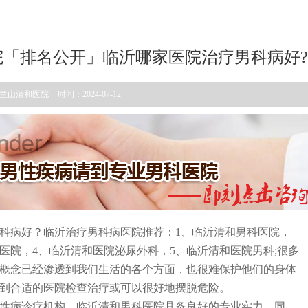
「排名公开」临沂哪家医院治疗男科病好?
兰山清和医院
时间：2024-07-12
科病好？
临沂
治疗男科病医院推荐：
1、
临沂清和
男科医院，
医院，
4、
临沂清和
医院泌尿外科，
5、
临沂清和
医院男科
;很多
概念已经渗透到我们生活的各个方面，也很难保护他们的身体
到合适的医院检查治疗或可以很好地摆脱危险。
性病诊疗机构，
临沂清和
男科医院具备良好的专业实力，同