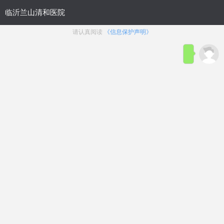
网站首页
医院概况
医院动态
来院路线
性功能障碍
生殖整形
前列腺疾病
生殖感染
主页
>
医院动态
文章太专业？太繁杂？
在线咨询
临沂生殖医院排名！
浏览：
13次
点赞：
21次
在线咨询
临沂
性功能医院哪家好【排名榜】
临沂
性功能应该怎样治
疗？
性功能下降的原因有哪些？性功能对于一个男性来说很重
--