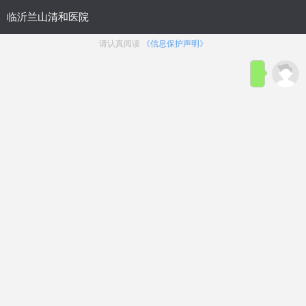
网站首页
医院概况
医院动态
来院路线
性功能障碍
生殖整形
前列腺疾病
生殖感染
主页
>
前列腺疾病
>
前列腺炎
文章太专业？太繁杂？
在线咨询
临沂治疗前列腺哪家医院好？
浏览：
34次
点赞：
25次
在线咨询
尿频、尿急，夜尿多、总是起夜睡不好，排尿困难、尿线变
细
……
男人老了总会被小便问题困扰，而不少人觉得自己的肾