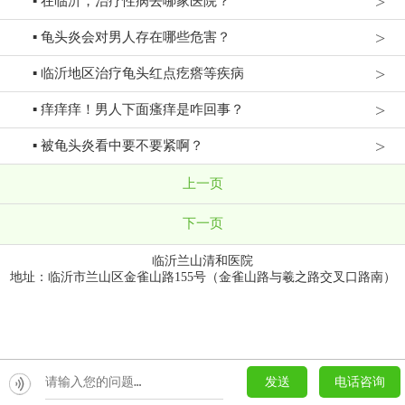
>
▪ 在临沂，治疗性病去哪家医院？
>
▪ 龟头炎会对男人存在哪些危害？
>
▪ 临沂地区治疗龟头红点疙瘩等疾病
>
▪ 痒痒痒！男人下面瘙痒是咋回事？
>
▪ 被龟头炎看中要不要紧啊？
上一页
下一页
临沂兰山清和医院
地址：临沂市兰山区金雀山路155号（金雀山路与羲之路交叉口路南）
发送
电话咨询