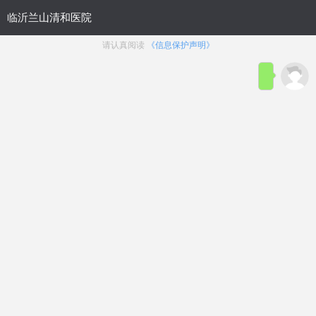
网站首页
医院概况
医院动态
来院路线
性功能障碍
生殖整形
前列腺疾病
生殖感染
主页
>
性功能障碍
>
阳痿
文章太专业？太繁杂？
在线咨询
临沂男人勃不起的原因是什么？
浏览：
16次
点赞：
13次
在线咨询
男性朋友发现自己勃不起，不要手足无措，及时去医院进行检
查这两种。男人勃不起的原因的原因较多，下面一起了解一