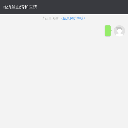
网站首页
医院概况
医院动态
来院路线
性功能障碍
生殖整形
前列腺疾病
生殖感染
主页
>
性功能障碍
>
早泄
文章太专业？太繁杂？
在线咨询
临沂早泄医院排行榜-临沂治疗早泄好的男
科医院！
浏览：
55次
点赞：
59次
在线咨询
临沂
早泄医院哪家好，
临沂
治疗早泄好的男科医院，选