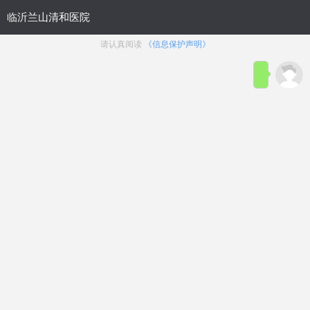
网站首页
医院概况
医院动态
来院路线
性功能障碍
生殖整形
前列腺疾病
生殖感染
主页
>
医院动态
文章太专业？太繁杂？
在线咨询
TOP榜10强：临沂男科医院哪家强(公示名
单)临沂治疗男性科哪家医院好?
浏览：
58次
点赞：
42次
在线咨询
临沂
男科医院哪家强(公示名单)
临沂
治疗男性科哪家医院好？很