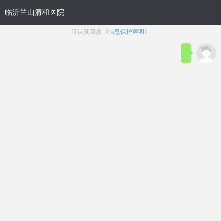
网站首页
医院概况
医院动态
来院路线
性功能障碍
生殖整形
前列腺疾病
生殖感染
主页
>
医院动态
文章太专业？太繁杂？
在线咨询
热点来袭！2023临沂男科医院表单-临沂十
大男科医院口碑榜!
浏览：
44次
点赞：
58次
在线咨询
热榜来袭！2023
临沂
男科医院表单-
临沂
十大男科医院口碑