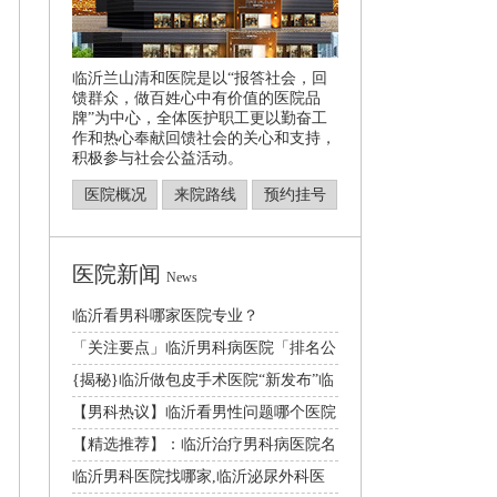
临沂兰山清和医院是以“报答社会，回
馈群众，做百姓心中有价值的医院品
牌”为中心，全体医护职工更以勤奋工
作和热心奉献回馈社会的关心和支持，
积极参与社会公益活动。
医院概况
来院路线
预约挂号
医院新闻
News
临沂看男科哪家医院专业？
「关注要点」临沂男科病医院「排名公
开」临沂哪家医院
{揭秘}临沂做包皮手术医院“新发布”临
沂割包皮好的
【男科热议】临沂看男性问题哪个医院
好[2024年度
【精选推荐】：临沂治疗男科病医院名
单更新|总榜发布
临沂男科医院找哪家,临沂泌尿外科医