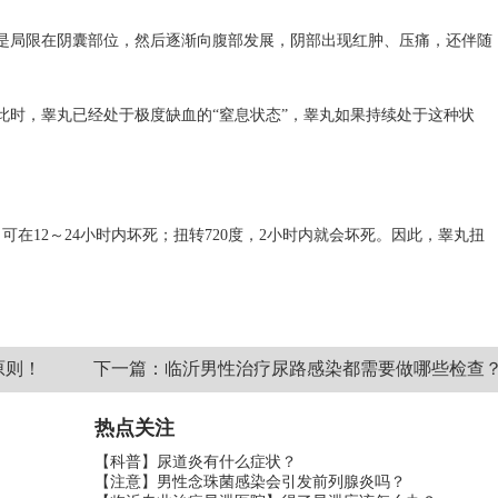
局限在阴囊部位，然后逐渐向腹部发展，阴部出现红肿、压痛，还伴随
时，睾丸已经处于极度缺血的“窒息状态”，睾丸如果持续处于这种状
在12～24小时内坏死；扭转720度，2小时内就会坏死。因此，睾丸扭
原则！
下一篇：临沂男性治疗尿路感染都需要做哪些检查
热点关注
【科普】尿道炎有什么症状？
【注意】男性念珠菌感染会引发前列腺炎吗？