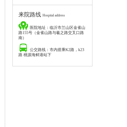
院,临沂男科病要
来院路线
Hospital address
医院地址：临沂市兰山区金雀山
路155号（金雀山路与羲之路交叉口路
南）
公交路线：市内搭乘K2路，k23
路 桃源海鲜港站下