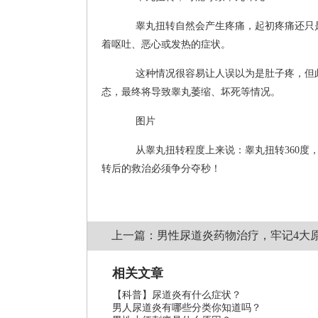
睾丸扭转自然会产生疼痛，起初疼痛还只是
着呕吐、恶心或发热的症状。
这种情况很容易让人误以为是肚子疼，但此
态，最终将导致睾丸萎缩、坏死等情况。
图片
从睾丸扭转程度上来说：睾丸扭转360度，可
转后的救治必须争分夺秒！
上一篇：男性尿道炎药物治疗，牢记4大
相关文章
【科普】尿道炎有什么症状？
男人尿道炎有哪些分类你知道吗？