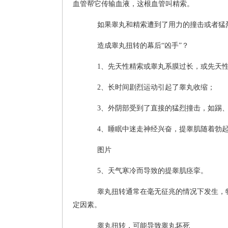
血管帮它传输血液，这根血管叫精索。
如果睾丸和精索遭到了用力的撞击或者猛烈
造成睾丸扭转的幕后“凶手”？
1、先天性精索或睾丸系膜过长，或先天
2、长时间剧烈运动引起了睾丸收缩；
3、外阴部受到了直接的猛烈撞击，如踢、
4、睡眠中迷走神经兴奋，提睾肌随着勃起
图片
5、天气寒冷而导致的提睾肌痉挛。
睾丸扭转通常在毫无征兆的情况下发生，特
定因素。
睾丸扭转，可能导致睾丸坏死