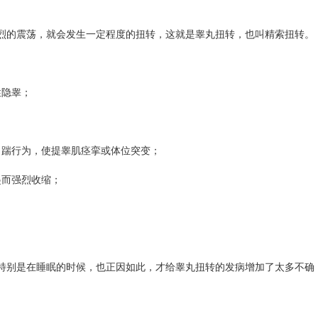
的震荡，就会发生一定程度的扭转，这就是睾丸扭转，也叫精索扭转。
性隐睾；
踹行为，使提睾肌痉挛或体位突变；
而强烈收缩；
别是在睡眠的时候，也正因如此，才给睾丸扭转的发病增加了太多不确